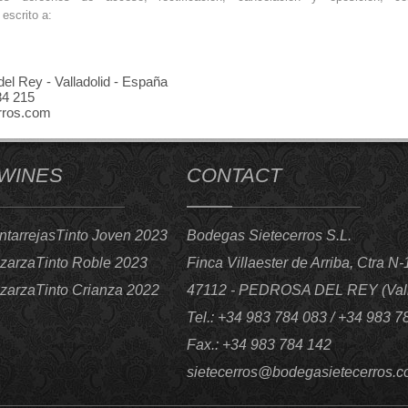
escrito a:
del Rey - Valladolid - España
84 215
rros.com
 WINES
CONTACT
tarrejasTinto Joven 2023
Bodegas Sietecerros S.L.
zarzaTinto Roble 2023
Finca Villaester de Arriba, Ctra 
zarzaTinto Crianza 2022
47112 - PEDROSA DEL REY (Vall
Tel.: +34 983 784 083 / +34 983 7
Fax.: +34 983 784 142
sietecerros@bodegasietecerros.