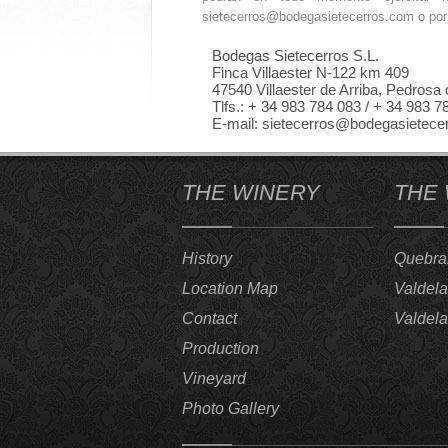
sietecerros@bodegasietecerros.com o por 
Bodegas Sietecerros S.L.
Finca Villaester N-122 km 409
47540 Villaester de Arriba, Pedrosa 
Tlfs.: + 34 983 784 083 / + 34 983 7
E-mail: sietecerros@bodegasietece
THE WINERY
THE
History
Quebran
Location Map
Valdela
Contact
Valdela
Production
Vineyard
Photo Gallery