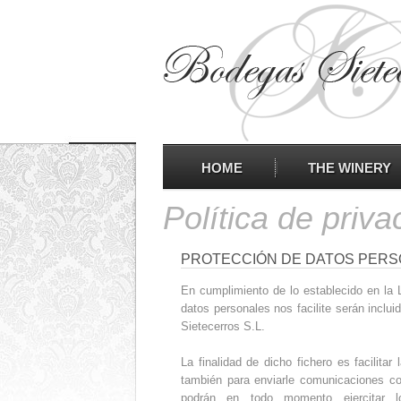
|
HOME
THE WINERY
Política de priva
PROTECCIÓN DE DATOS PERS
En cumplimiento de lo establecido en la
datos personales nos facilite serán inclu
Sietecerros S.L.
La finalidad de dicho fichero es facilita
también para enviarle comunicaciones co
podrán en todo momento ejercitar lo