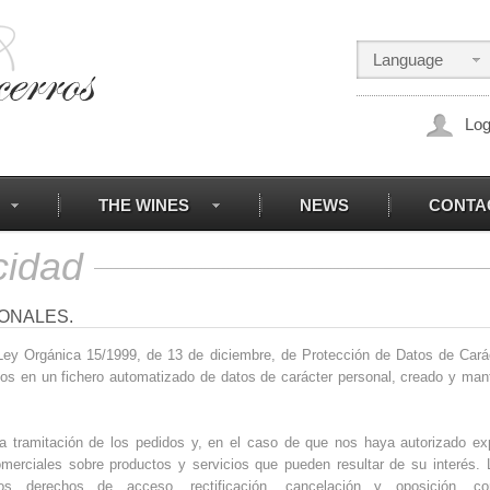
Language
Log
|
|
|
THE WINES
NEWS
CONTA
cidad
ONALES.
 Ley Orgánica 15/1999, de 13 de diciembre, de Protección de Datos de Cará
idos en un fichero automatizado de datos de carácter personal, creado y ma
r la tramitación de los pedidos y, en el caso de que nos haya autorizado e
merciales sobre productos y servicios que pueden resultar de su interés. 
s derechos de acceso, rectificación, cancelación y oposición, co