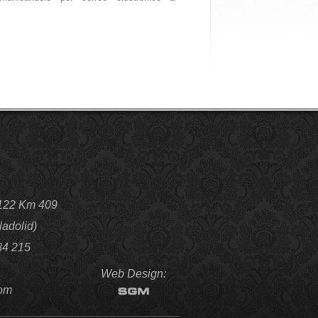
N-122 Km 409
adolid)
84 215
Web Design:
com